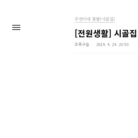
본문 바로가기
주연이네 꽃밭(시골집)
[전원생활] 시골집 
초록구슬
2019. 4. 24. 23:50