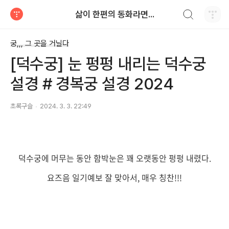
검색하기
삶이 한편의 동화라면...
티스토리
궁,,, 그 곳을 거닐다
[덕수궁] 눈 펑펑 내리는 덕수궁
설경 # 경복궁 설경 2024
초록구슬
2024. 3. 3. 22:49
덕수궁에 머무는 동안 함박눈은 꽤 오랫동안 펑펑 내렸다.
요즈음 일기예보 잘 맞아서, 매우 칭찬!!!