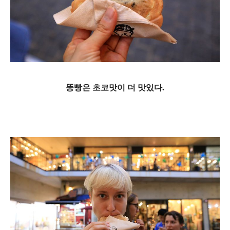
똥빵은 초코맛이 더 맛있다.