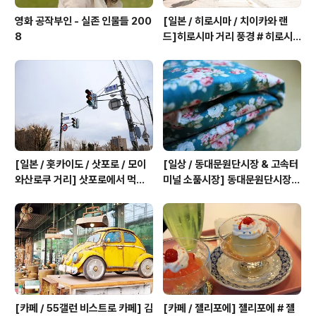
영화 공작부인 - 실존 인물들 200
[일본 / 히로시마 / 치이카와 랜
8
드]히로시마 거리 풍경 # 히로시
마 노면전차 - 히로덴 # 북오프 #
잇푸도 - 라멘 # 파르코백화점 -
치이카와 랜드 # 혼도리거리 # 히
로시마현립미술관 # 슈케이엔 20
25
[일본 / 홋카이도 / 삿포로 / 모이
[일상 / 동대문원단시장 & 고속터
와산로쿠 거리] 삿포로에서 먹는
미널 소품시장] 동대문원단시장
오키나와 음식 # 모이와산로쿠 거
원단뜨기 # 고속터미널 소품시장
리 # 삿포로 후시미이나리 신사 2
(꽃시장) 2019
024
[카페 / 55갤런 비스트로 카페] 김
[카페 / 젤리포에] 젤리포에 # 젤