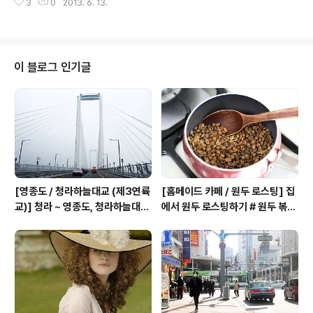
3
0
2013. 6. 13.
꽃이 있는 풍경 2012.06.09
이 블로그 인기글
[영종도 / 청라하늘대교 (제3연륙
[홈메이드 카페 / 원두 로스팅] 집
교)] 청라 ~ 영종도, 청라하늘대교
에서 원두 로스팅하기 # 원두 볶기
2026년 01월 05일 개통 # 세상
# 로스팅 8단계 # 핸드드립커피 #
에서 가장 높은 해상 교량 전망대,
에티오피아 원두 # 그린콩 2016
기네스북 # 청라하늘대교 2026