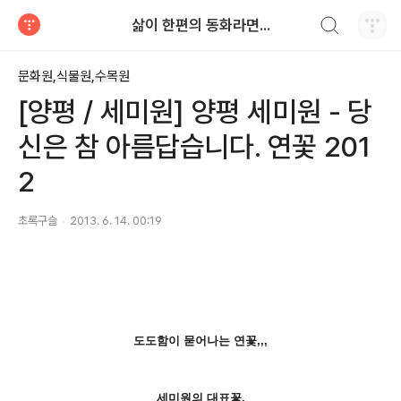
검색하기
삶이 한편의 동화라면...
티스토리
문화원,식물원,수목원
[양평 / 세미원] 양평 세미원 - 당
신은 참 아름답습니다. 연꽃 201
2
초록구슬
2013. 6. 14. 00:19
도도함이 묻어나는 연꽃,,,
세미원의 대표꽃.