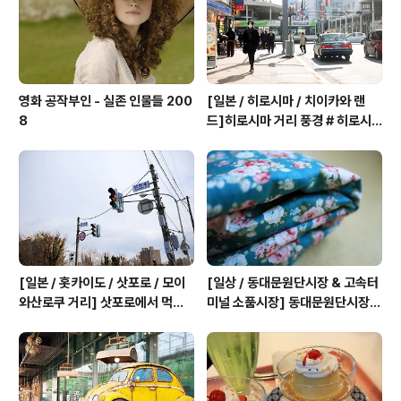
영화 공작부인 - 실존 인물들 200
[일본 / 히로시마 / 치이카와 랜
8
드]히로시마 거리 풍경 # 히로시
마 노면전차 - 히로덴 # 북오프 #
잇푸도 - 라멘 # 파르코백화점 -
치이카와 랜드 # 혼도리거리 # 히
로시마현립미술관 # 슈케이엔 20
25
[일본 / 홋카이도 / 삿포로 / 모이
[일상 / 동대문원단시장 & 고속터
와산로쿠 거리] 삿포로에서 먹는
미널 소품시장] 동대문원단시장
오키나와 음식 # 모이와산로쿠 거
원단뜨기 # 고속터미널 소품시장
리 # 삿포로 후시미이나리 신사 2
(꽃시장) 2019
024