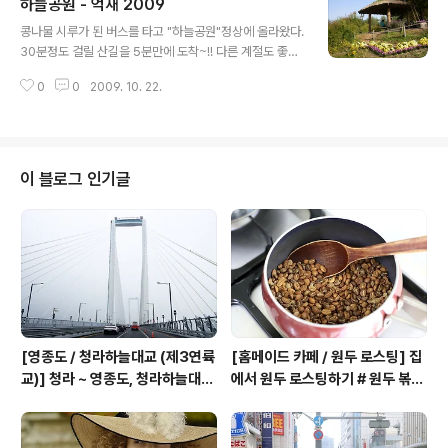
하늘공원 - 억새 2009
글 내용
콩나물 시루가 된 버스를 타고 "하늘공원"정상에 올라왔다.
30분정도 걸릴 산길을 5분만에 도착~!! 다른 계절도 좋지
만, 역시 하늘공원은 "가을"이 좋다. 아쉬운 코스모스... 꼭
0
0
2009. 10. 22.
카메라에 담고 싶었는데, 너무 늦었네... 내년을 기약해 본
다. 상암 하늘공원 2009.10.21
이 블로그 인기글
[영종도 / 청라하늘대교 (제3연륙
[홈메이드 카페 / 원두 로스팅] 집
교)] 청라 ~ 영종도, 청라하늘대교
에서 원두 로스팅하기 # 원두 볶기
2026년 01월 05일 개통 # 세상
# 로스팅 8단계 # 핸드드립커피 #
에서 가장 높은 해상 교량 전망대,
에티오피아 원두 # 그린콩 2016
기네스북 # 청라하늘대교 2026